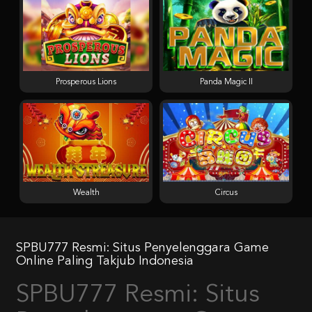
Prosperous Lions
Panda Magic II
Wealth
Circus
SPBU777 Resmi: Situs Penyelenggara Game
Online Paling Takjub Indonesia
SPBU777 Resmi: Situs