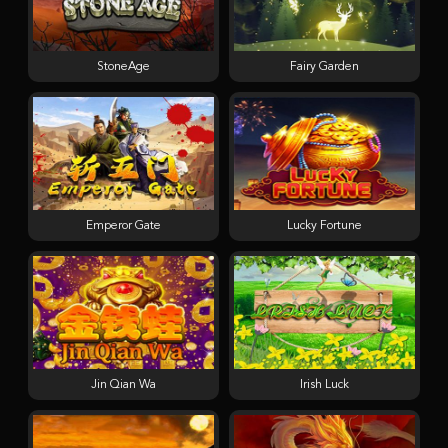
StoneAge
Fairy Garden
Emperor Gate
Lucky Fortune
Jin Qian Wa
Irish Luck