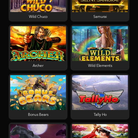
Wild Chuco
Samurai
Archer
Wild Elements
Bonus Bears
Tally Ho