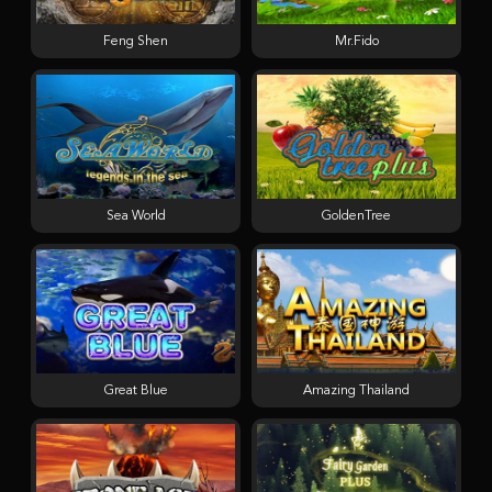
Feng Shen
Mr.Fido
Sea World
GoldenTree
Great Blue
Amazing Thailand