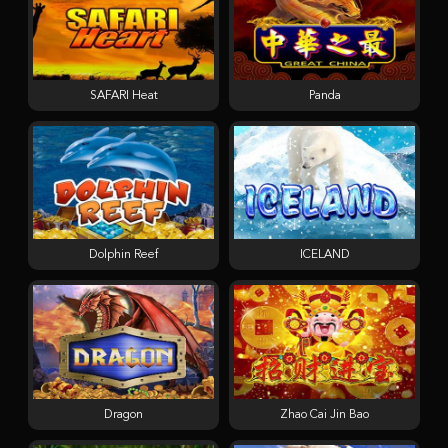
SAFARI Heat
Panda
Dolphin Reef
ICELAND
Dragon
Zhao Cai Jin Bao