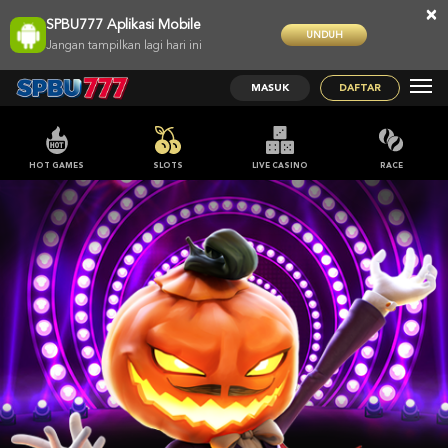
×
SPBU777 Aplikasi Mobile
UNDUH
Jangan tampilkan lagi hari ini
MASUK
DAFTAR
HOT GAMES
SLOTS
LIVE CASINO
RACE