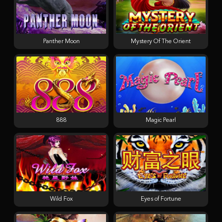
Panther Moon
Mystery Of The Orient
888
Magic Pearl
Wild Fox
Eyes of Fortune