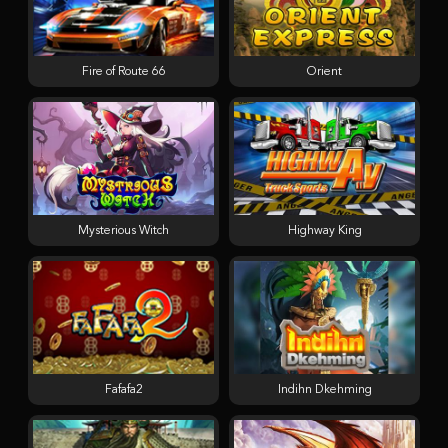
Fire of Route 66
Orient
Mysterious Witch
Highway King
Fafafa2
Indihn Dkehming