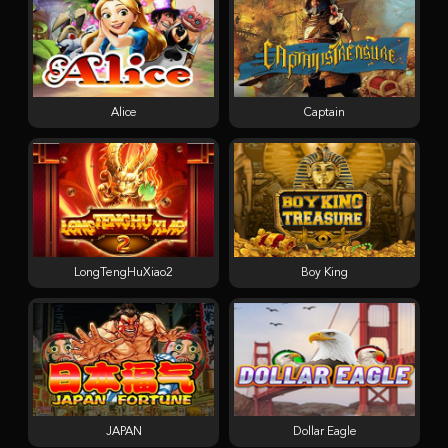
Alice
Captain
LongTengHuXiao2
Boy King
JAPAN
Dollar Eagle