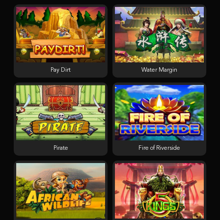
Pay Dirt
Water Margin
Pirate
Fire of Riverside