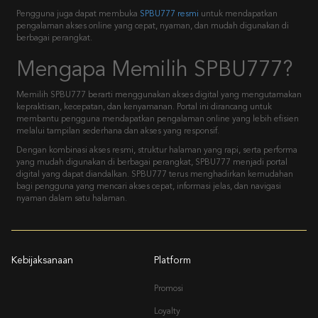
Pengguna juga dapat membuka
SPBU777 resmi
untuk mendapatkan
pengalaman akses online yang cepat, nyaman, dan mudah digunakan di
berbagai perangkat.
Mengapa Memilih SPBU777?
Memilih SPBU777 berarti menggunakan akses digital yang mengutamakan
kepraktisan, kecepatan, dan kenyamanan. Portal ini dirancang untuk
membantu pengguna mendapatkan pengalaman online yang lebih efisien
melalui tampilan sederhana dan akses yang responsif.
Dengan kombinasi akses resmi, struktur halaman yang rapi, serta performa
yang mudah digunakan di berbagai perangkat, SPBU777 menjadi portal
digital yang dapat diandalkan. SPBU777 terus menghadirkan kemudahan
bagi pengguna yang mencari akses cepat, informasi jelas, dan navigasi
nyaman dalam satu halaman.
Kebijaksanaan
Platform
Promosi
Loyalty