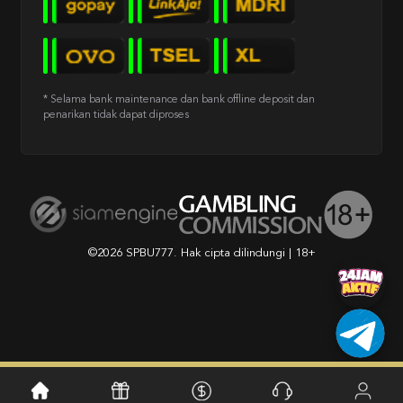
* Selama bank maintenance dan bank offline deposit dan
penarikan tidak dapat diproses
©2026 SPBU777. Hak cipta dilindungi | 18+