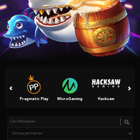
Pragmatic Play
MicroGaming
Hacksaw
King