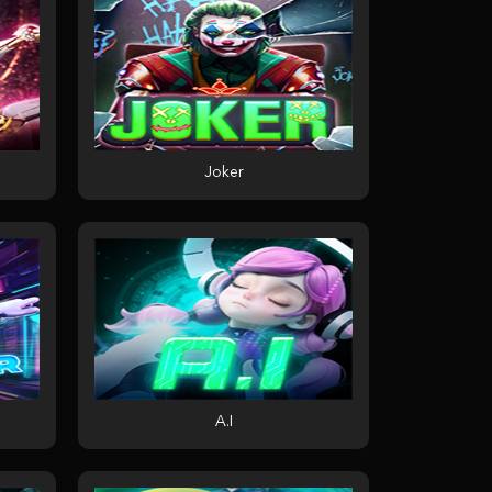
Joker
A.I