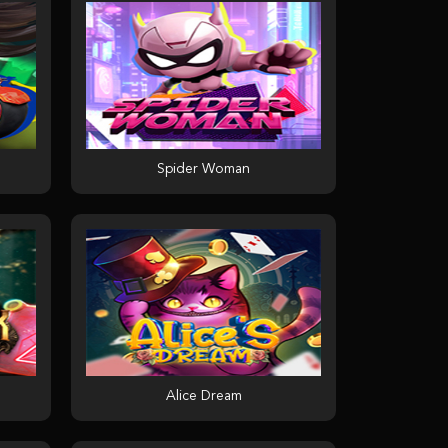
Spider Woman
Alice Dream