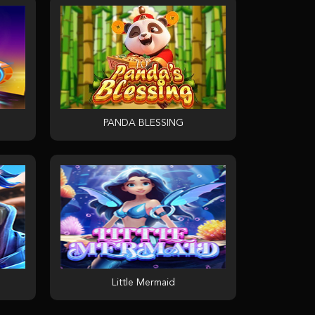
PANDA BLESSING
Little Mermaid