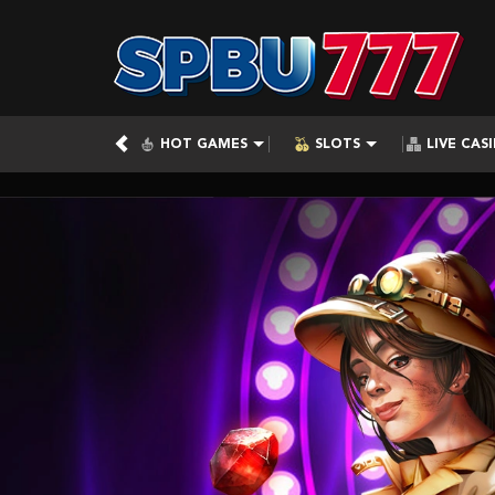
HOT GAMES
SLOTS
LIVE CAS