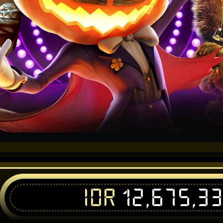
IDR
12,675,33