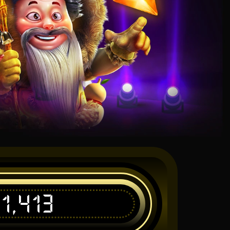
1,413