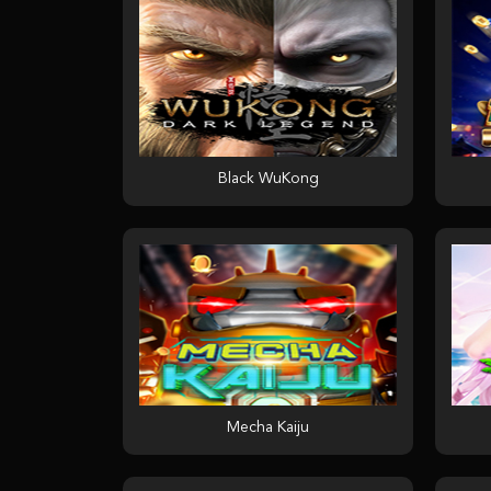
Black WuKong
Mecha Kaiju