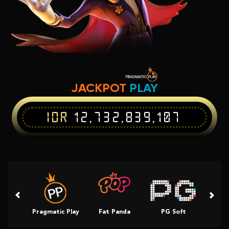
JACKPOT
PLAY
IDR
12,732,839,107
Pragmatic Play
Fat Panda
PG Soft
Slot