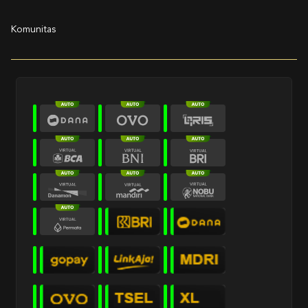
Komunitas