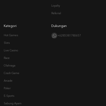
Loyalty
Referral
Kategori
Dukungan
Hot Games
+6285381780657
Slots
Live Casino
Race
Olahraga
Crash Game
Arcade
Poker
E-Sports
Sabung Ayam