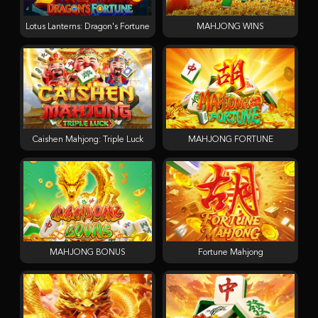
Lotus Lanterns: Dragon's Fortune
MAHJONG WINS
Caishen Mahjong: Triple Luck
MAHJONG FORTUNE
MAHJONG BONUS
Fortune Mahjong