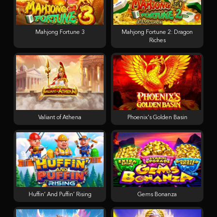
Mahjong Fortune 3
Mahjong Fortune 2: Dragon
Riches
Valiant of Athena
Phoenix's Golden Basin
Huffin’ And Puffin’ Rising
Gems Bonanza