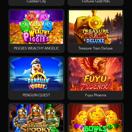
Cocktail City
Fortune Gold Pots
PIGGIES WEALTHY ANGELIC
Treasure Train Deluxe
PENGUIN QUEST
Fuyu Phoenix