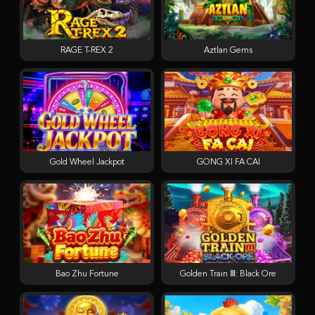
RAGE T-REX 2
Aztlan Gems
Gold Wheel Jackpot
GONG XI FA CAI
Bao Zhu Fortune
Golden Train Ⅲ: Black Ore