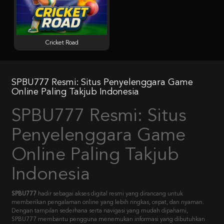
Cricket Road
SPBU777 Resmi: Situs Penyelenggara Game
Online Paling Takjub Indonesia
SPBU777 Resmi: Situs
Penyelenggara Game
Online Paling Takjub
Indonesia
SPBU777
hadir sebagai akses digital resmi yang dirancang untuk
memberikan pengalaman online yang lebih ringkas, cepat, dan nyaman.
Dengan tampilan sederhana serta navigasi yang mudah dipahami,
SPBU777 membantu pengguna menemukan informasi yang dibutuhkan