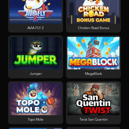
AVIA FLY 2
Chicken Road Bonus
Jumper
MegaBlock
Topo Mole
Twist San Quentin