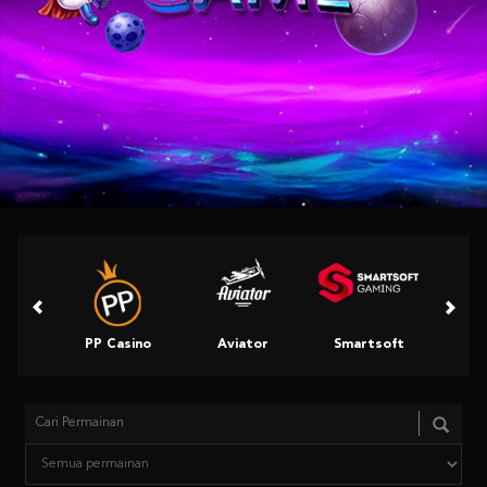
PP Casino
Aviator
Smartsoft
Micr