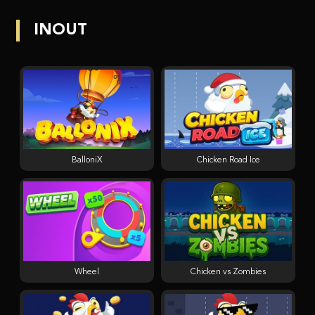
INOUT
BalloniX
Chicken Road Ice
Wheel
Chicken vs Zombies